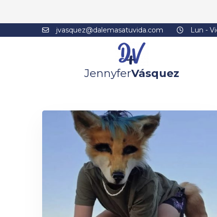
jvasquez@dalemasatuvida.com
Lun - Vi
Jennyfer
Vásquez